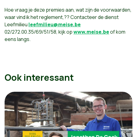
Hoe vraag je deze premies aan, wat zijn de voorwaarden,
waar vind ik het reglement,?? Contacteer de dienst
Leefmilieu
leefmilieu@meise.be
02/272.00.35/69/51/58, kijk op
www.meise.be
of kom
eens langs.
Ook interessant