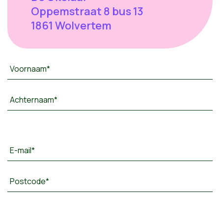
Oppemstraat 8 bus 13
1861 Wolvertem
Voornaam*
Achternaam*
E-mail*
Postcode*