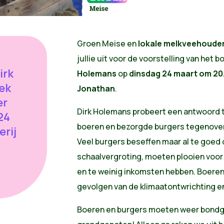
Groen Meise en
lokale melkveehoude
jullie uit voor de voorstelling van het 
irk
Holemans
op
dinsdag 24 maart om 20.
ek
Jonathan
.
er
Dirk Holemans probeert een antwoord 
24
boeren en bezorgde burgers tegenover e
erij
Veel burgers beseffen maar al te goed 
schaalvergroting, moeten plooien voor
en te weinig inkomsten hebben. Boeren
gevolgen van de klimaatontwrichting en 
Boeren en burgers moeten weer bondg