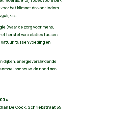
t moeras. In zijn boek toont Dirk
 voor het klimaat én voor ieders
gelijk is.
ogie (waar de zorg voor mens,
het herstel van relaties tussen
 natuur, tussen voeding en
n dijken, energieverslindende
heemse landbouw, de nood aan
00 u
.
than De Cock, Schriekstraat 65