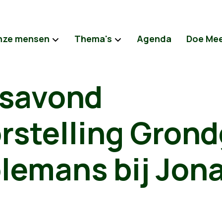
nze mensen
Thema's
Agenda
Doe Me
savond
rstelling Gron
olemans bij Jon