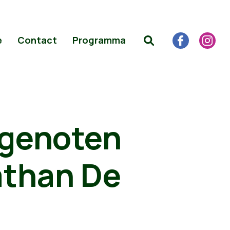
e
Contact
Programma
dgenoten
athan De