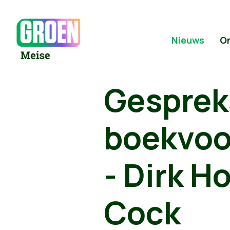
Nieuws
O
Gesprek
boekvoo
- Dirk H
Cock