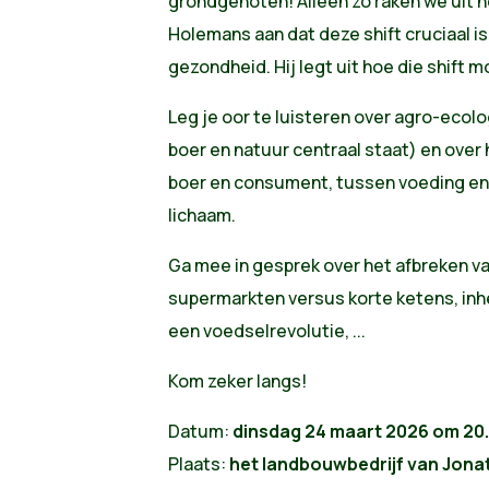
grondgenoten! Alleen zo raken we uit he
Holemans aan dat deze shift cruciaal is
gezondheid. Hij legt uit hoe die shift mo
Leg je oor te luisteren over agro-ecol
boer en natuur centraal staat) en over 
boer en consument, tussen voeding en
lichaam.
Ga mee in gesprek over het afbreken va
supermarkten versus korte ketens, in
een voedselrevolutie, ...
Kom zeker langs!
Datum:
dinsdag 24 maart 2026 om 20.
Plaats:
het landbouwbedrijf van Jona