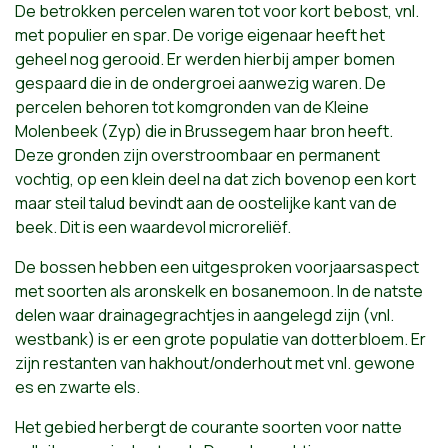
De betrokken percelen waren tot voor kort bebost, vnl.
met populier en spar. De vorige eigenaar heeft het
geheel nog gerooid. Er werden hierbij amper bomen
gespaard die in de ondergroei aanwezig waren. De
percelen behoren tot komgronden van de Kleine
Molenbeek (Zyp) die in Brussegem haar bron heeft.
Deze gronden zijn overstroombaar en permanent
vochtig, op een klein deel na dat zich bovenop een kort
maar steil talud bevindt aan de oostelijke kant van de
beek. Dit is een waardevol microreliëf.
De bossen hebben een uitgesproken voorjaarsaspect
met soorten als aronskelk en bosanemoon. In de natste
delen waar drainagegrachtjes in aangelegd zijn (vnl.
westbank) is er een grote populatie van dotterbloem. Er
zijn restanten van hakhout/onderhout met vnl. gewone
es en zwarte els.
Het gebied herbergt de courante soorten voor natte