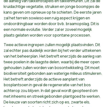
de aanleg van takkenstapels en takkenmuren. Dit zal de
kruidachtige vegetatie, struiken en jonge boompjes de
kans geven om opnieuw op te schieten. De eerste jaren
zal het terrein sowieso een ruig aspect krijgen en
ondoordringbaar worden door bvb. braamopslag. Dit is
een normale evolutie. Verder zal er zoveel mogelijk
plaats gelaten worden voor spontane processen.
Twee actieve ingrepen zullen mogelijk plaatsvinden. Dit
zal echter pas duidelijk worden bij het verder uittekenen
van het beheerplan. Het betreft enerzijds de aanleg van
twee poelen in de laagste delen, waarbij die meer open
gehouden zullen worden van bosontwikkeling. Dit moet
biodiversiteit gebonden aan waterige milieus stimuleren.
Het betreft anderzijds de actieve aanplant van
bosplantsoen in geval de regeneratie van het bos
achterop zou blijven. In dat geval wordt geopteerd om
met inheems en streekgebonden plantgoed te werken.
De keuze van soorten richt zich op es, zwarte els,