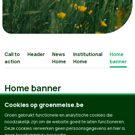
Call to
Header
News
Institutional
Home
action
Home
Home
banner
Home banner
Groen.
Cookies op groenmeise.be
Dat voelt
Groen gebruikt functionele en analytische cookies die
goed.
noodzakelijk zijn om de website goed te laten functioneren.
Deze cookies verwerken geen persoonsgegevens en hier is
Doe mee →
geen toestemming voor nodig.