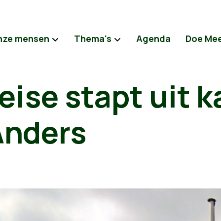
nze mensen
Thema's
Agenda
Doe Me
ise stapt uit k
nders