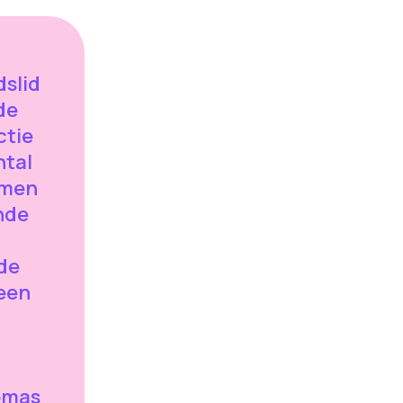
slid
de
ctie
ntal
amen
nde
de
meen
omas