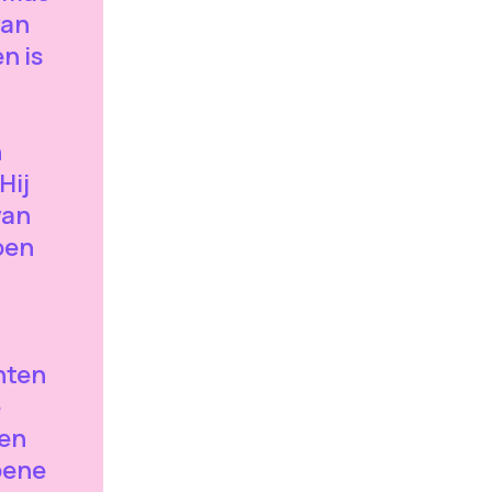
van
n is
n
Hij
van
oen
nten
e
len
oene