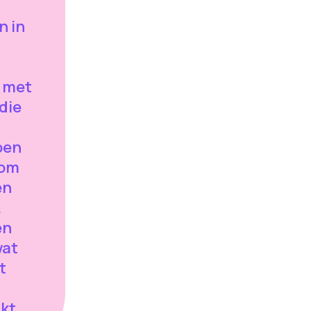
n in
 met
die
oen
 om
en
.
en
wat
t
jkt