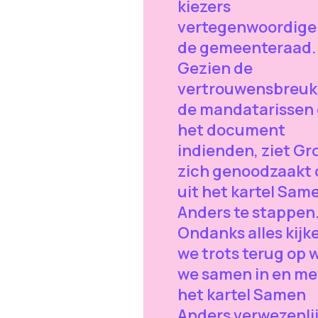
kiezers
vertegenwoordige
de gemeenteraad.
Gezien de
vertrouwensbreuk
de mandatarissen 
het document
indienden, ziet Gr
zich genoodzaakt
uit het kartel Sam
Anders te stappen
Ondanks alles kijk
we trots terug op 
we samen in en me
het kartel Samen
Anders verwezenli