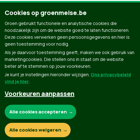
Dirk Snauwaert
Cookies op groenmeise.be
Groen gebruikt functionele en analytische cookies die
Kernteamlid
noodzakelijk zijn om de website goed te laten functioneren.
Deze cookies verwerken geen persoonsgegevens en hier is
geen toestemming voor nodig.
Als je daarvoor toestemming geeft, maken we ook gebruik van
marketingcookies. Die stellen ons in staat om de website
beter af te stemmen op jouw voorkeuren.
Je kunt je instellingen hieronder wijzigen.
Ons privacybeleid
vind je hier
.
Voorkeuren aanpassen
Groen.be
Noodzakelijke cookies:
Alle cookies accepteren
Contact
Privacybeleid
Functionele en analytische cookies:
Alle cookies weigeren
© Copyright Groen 2026 | Gemaakt met
NationBuilder
| Gebouwd door
Tectonica