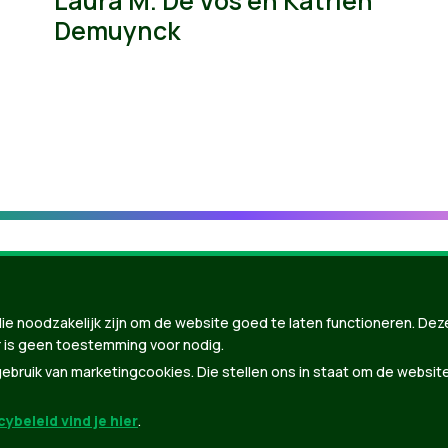
Laura M. De Vos en Katrien
Demuynck
ie noodzakelijk zijn om de website goed te laten functioneren. Dez
 is geen toestemming voor nodig.
bruik van marketingcookies. Die stellen ons in staat om de websit
ybeleid vind je hier
.
nBuilder
| Gebouwd door
Tectonica