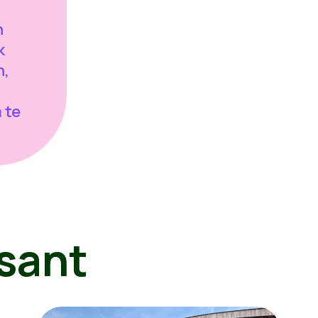
n
k
n,
 te
sant