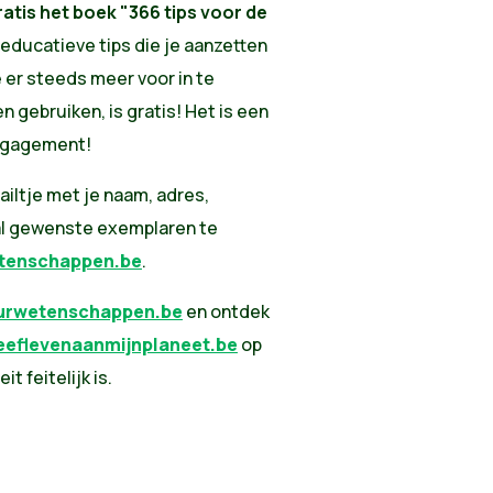
ratis het boek "366 tips voor de
 educatieve tips die je aanzetten
 er steeds meer voor in te
en gebruiken, is gratis! Het is een
engagement!
ailtje met je naam, adres,
al gewenste exemplaren te
etenschappen.be
.
urwetenschappen.be
en ontdek
eflevenaanmijnplaneet.be
op
t feitelijk is.