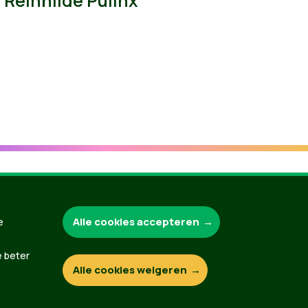
Reinhilde Pulinx
Groen.be
Alle cookies accepteren
e
e beter
Alle cookies weigeren
Contact
Privacybeleid