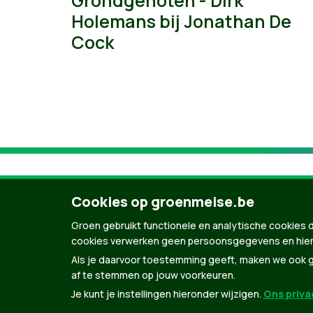
Grondgenoten - Dirk
Holemans bij Jonathan De
Cock
Cookies op groenmeise.be
Groen gebruikt functionele en analytische cookies d
cookies verwerken geen persoonsgegevens en hier
Als je daarvoor toestemming geeft, maken we ook ge
af te stemmen op jouw voorkeuren.
Je kunt je instellingen hieronder wijzigen.
Ons privac
© Copyright Groen 2026 | Gemaakt met
Natio