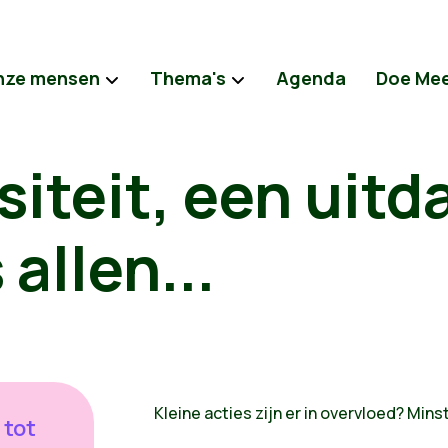
nze mensen
Thema's
Agenda
Doe Me
siteit, een uitd
allen...
Kleine acties zijn er in overvloed? Min
 tot