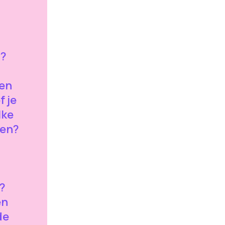
 ?
 en
f je
lke
ten?
?
en
de