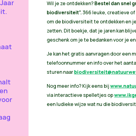
 Jaar
Wil je ze ontdekken?
Bestel dan snel g
it.
biodiversiteit".
366 leuke, creatieve of
om de biodiversiteit te ontdekken en je
zetten. Dit boekje, dat je jaren kan blijv
geschenk om je te bedanken voor je 
maat
Je kan het gratis aanvragen door een m
telefoonnummer en info over het aant
sturen naar
biodiversiteit@natuurw
halt
Nog meer info? Kijk eens bij
www.natu
ien
via interactieve spelletjes op
www.ikge
 voor
een ludieke wijze wat nu die biodiversitei
raag