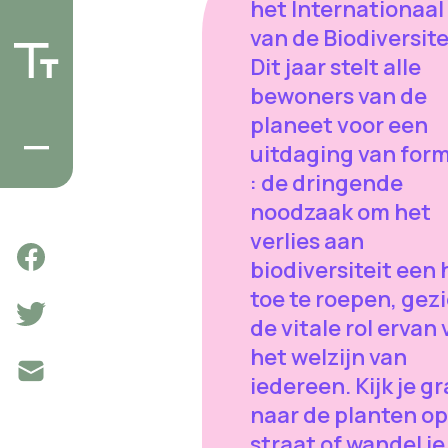
het Internationaal
van de Biodiversite
Dit jaar stelt alle
bewoners van de
planeet voor een
uitdaging van for
: de dringende
noodzaak om het
verlies aan
biodiversiteit een 
toe te roepen, gez
de vitale rol ervan
het welzijn van
iedereen. Kijk je g
naar de planten op
straat of wandel je