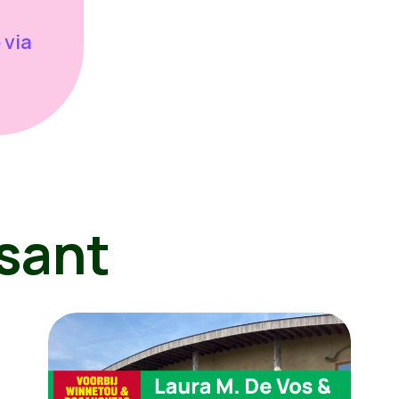
 via
sant