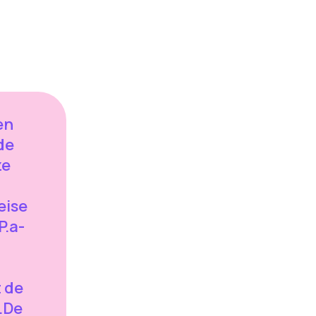
en
de
ze
eise
P.a-
 de
.De