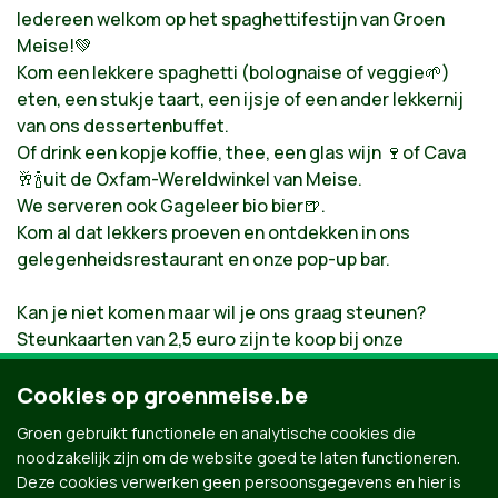
Iedereen welkom op het spaghettifestijn van Groen
Meise!💚
Kom een lekkere spaghetti (bolognaise of veggie🌱)
eten, een stukje taart, een ijsje of een ander lekkernij
van ons dessertenbuffet.
Of drink een kopje koffie, thee, een glas wijn 🍷of Cava
🥂🍾uit de Oxfam-Wereldwinkel van Meise.
We serveren ook Gageleer bio bier🍺.
Kom al dat lekkers proeven en ontdekken in ons
gelegenheidsrestaurant en onze pop-up bar.
Kan je niet komen maar wil je ons graag steunen?
Steunkaarten van 2,5 euro zijn te koop bij onze
mandatarissen
Marie-jeanne Thaelemans
,
Thomas
Goethals
Cookies op groenmeise.be
,
Karine Métens
en onze leden.
Groen gebruikt functionele en analytische cookies die
Zaterdag 19 oktober van 11u30 tot 22u
noodzakelijk zijn om de website goed te laten functioneren.
't Ameuzement - Pastorij Meuzegem
Deze cookies verwerken geen persoonsgegevens en hier is